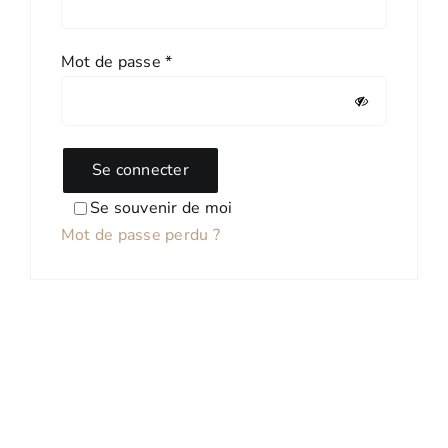
Tapis Boucherouite
Promos
Obligatoire
Mot de passe
*
Tapis Boujaad
Se connecter
Se souvenir de moi
Mot de passe perdu ?