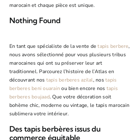
marocain et chaque pièce est unique.
Tapis Boucherouite
Promos
Nothing Found
Tapis Boujaad
En tant que spécialiste de la vente de
tapis berbere
,
nous avons sélectionné pour vous plusieurs tribus
marocaines qui ont su préserver leur art
traditionnel. Parcourez l’histoire de l’Atlas en
découvrant nos
tapis berberes azilal
, nos
tapis
berberes beni ouarain
ou bien encore nos
tapis
berberes boujaad
. Que votre décoration soit
bohème chic, moderne ou vintage, le tapis marocain
sublimera votre intérieur.
Des tapis berbères issus du
commerce équitable