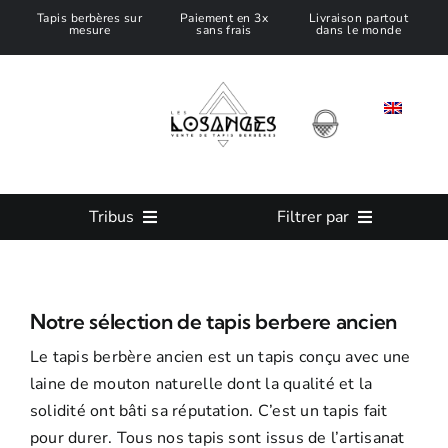
Passer
Tapis berbères sur
Paiement en 3x
Livraison partout
mesure
sans frais
dans le monde
au
contenu
Tribus
Filtrer par
Tous nos Tapis Marocain
Taille
Notre sélection de tapis berbere ancien
Tapis Azilal
Couleur
Le tapis berbère ancien est un tapis conçu avec une
laine de mouton naturelle dont la qualité et la
Tapis Beni Ouarain
Tapis sur mesure
solidité ont bâti sa réputation. C’est un tapis fait
pour durer. Tous nos tapis sont issus de l’artisanat