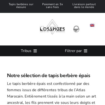
Passer
Tapis berbères sur
Paiement en 3x
Livraison partout
mesure
sans frais
dans le monde
au
contenu
Tribus
Filtrer par
Tous nos Tapis Marocain
Taille
Notre sélection de tapis berbère épais
Tapis Azilal
Couleur
Le tapis berbère épais est confectionné par des
femmes issus de différentes tribus de l’Atlas
Tapis Beni Ouarain
Tapis sur mesure
Marocain. Entièrement tissés à la main selon un art
ancestral, les fils prennent vie sous leurs doigts et