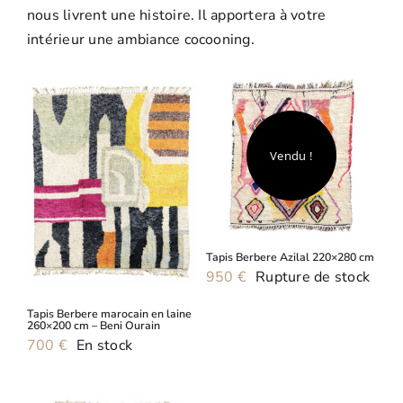
nous livrent une histoire. Il apportera à votre
Tapis Boucherouite
Promos
intérieur une ambiance cocooning.
Tapis Boujaad
Vendu !
Tapis Berbere Azilal 220×280 cm
950
€
Rupture de stock
Tapis Berbere marocain en laine
260×200 cm – Beni Ourain
700
€
En stock