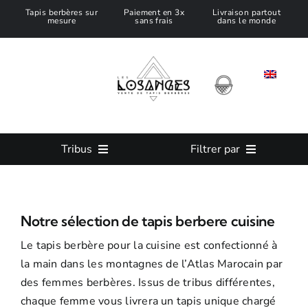
Passer
Tapis berbères sur
Paiement en 3x
Livraison partout
mesure
sans frais
dans le monde
au
contenu
Tribus
Filtrer par
Tous nos Tapis Marocain
Taille
Notre sélection de tapis berbere cuisine
Tapis Azilal
Couleur
Le tapis berbère pour la cuisine est confectionné à
la main dans les montagnes de l’Atlas Marocain par
Tapis Beni Ouarain
Tapis sur mesure
des femmes berbères. Issus de tribus différentes,
chaque femme vous livrera un tapis unique chargé