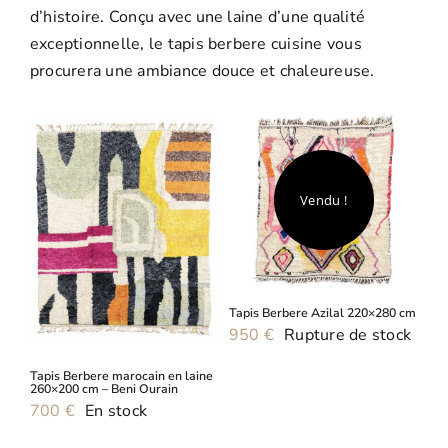
d’histoire. Conçu avec une laine d’une qualité
Tapis Boucherouite
Promos
exceptionnelle, le tapis berbere cuisine vous
procurera une ambiance douce et chaleureuse.
Tapis Boujaad
Vendu !
Tapis Berbere Azilal 220×280 cm
950
€
Rupture de stock
Tapis Berbere marocain en laine
260×200 cm – Beni Ourain
700
€
En stock