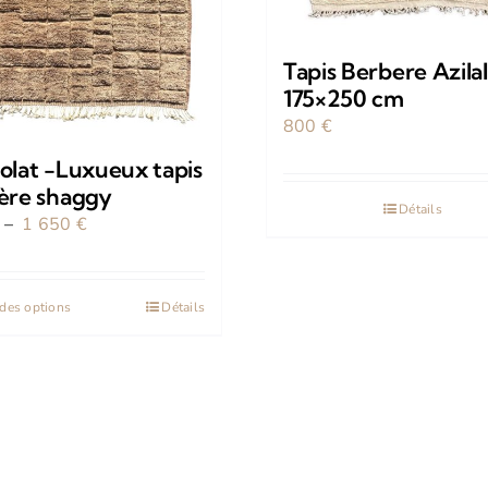
Tapis Berbere Azilal
175×250 cm
800
€
olat -Luxueux tapis
ère shaggy
Détails
Plage
–
1 650
€
de
prix :
Ce
des options
Détails
450 €
produit
à
a
1
plusieurs
650 €
variations.
Les
options