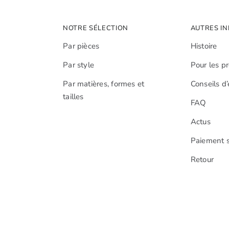
peuvent
être
NOTRE SÉLECTION
AUTRES IN
choisies
Par pièces
Histoire
sur
Par style
Pour les p
la
page
Par matières, formes et
Conseils d’
du
tailles
FAQ
produit
Actus
Paiement s
Retour