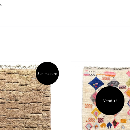
e.
Stock épuisé
Sur-mesure
Vendu !