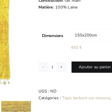
Construction
: fait main
920 €
Matière
: 100% Laine
BLEU
AUTRES COULEURS
Dimensions
450
€
Ajouter au panier
quantité
de
Tapis
berbère
UGS :
ND
Beni
Catégories :
Tapis berbere sur mesure
,
Ouarain
neuf