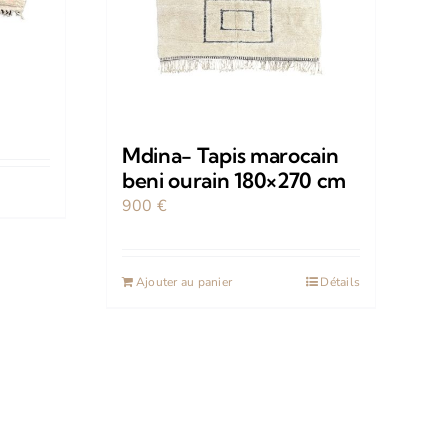
Mdina- Tapis marocain
beni ourain 180×270 cm
900
€
Ajouter au panier
Détails