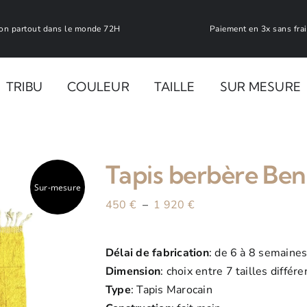
son partout dans le monde 72H
Paiement en 3x sans fra
TRIBU
COULEUR
TAILLE
SUR MESURE
MULTICOLORE
Tapis berbère Ben
Sur-mesure
BLANC
Plage
450
€
–
1 920
€
de
prix :
BEIGE
Délai de fabrication
: de 6 à 8 semaine
450 €
Dimension
: choix entre 7 tailles différ
à
Type
: Tapis Marocain
ROUGE
1