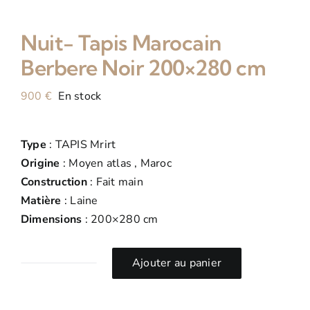
Nuit- Tapis Marocain
Berbere Noir 200×280 cm
900
€
En stock
Type
: TAPIS Mrirt
Origine
: Moyen atlas , Maroc
Construction
: Fait main
Matière
: Laine
Dimensions
: 200×280 cm
Ajouter au panier
quantité
de
Nuit-