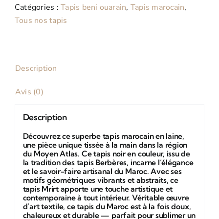
Catégories :
Tapis beni ouarain
,
Tapis marocain
,
Tapis
Tous nos tapis
Marocain
Berbere
Noir
200x280
Description
cm
Avis (0)
Description
Découvrez ce superbe tapis marocain en laine,
une pièce unique tissée à la main dans la région
du Moyen Atlas. Ce tapis noir en couleur, issu de
la tradition des tapis Berbères, incarne l’élégance
et le savoir-faire artisanal du Maroc. Avec ses
motifs géométriques vibrants et abstraits, ce
tapis Mrirt apporte une touche artistique et
contemporaine à tout intérieur. Véritable œuvre
d’art textile, ce tapis du Maroc est à la fois doux,
chaleureux et durable — parfait pour sublimer un