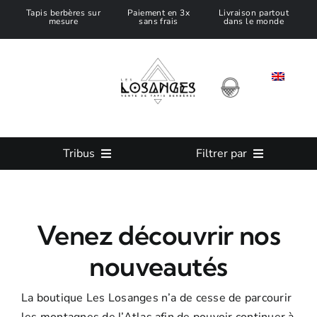
Passer
Tapis berbères sur
Paiement en 3x
Livraison partout
mesure
sans frais
dans le monde
au
contenu
Tribus
Filtrer par
Tous nos Tapis Marocain
Taille
Venez découvrir nos
Tapis Azilal
Couleur
nouveautés
Tapis Beni Ouarain
Tapis sur mesure
La boutique Les Losanges n’a de cesse de parcourir