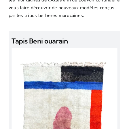
les montagnes de l’Atlas afin de pouvoir continuer à
Tapis Boucherouite
Promos
vous faire découvrir de nouveaux modèles conçus
par les tribus berberes marocaines.
Tapis Boujaad
Tapis Beni ouarain