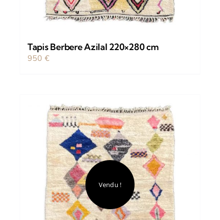
Tapis Berbere Azilal 220×280 cm
950
€
Stock épuisé
Vendu !