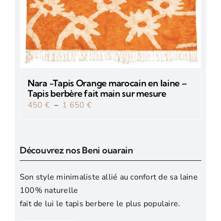
Nara -Tapis Orange marocain en laine –
Tapis berbère fait main sur mesure
Plage
450
€
–
1 650
€
de
prix :
450 €
Découvrez nos Beni ouarain
à
1
Son style minimaliste allié au confort de sa laine
650 €
100% naturelle
fait de lui le tapis berbere le plus populaire.