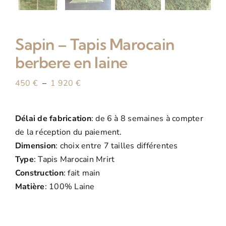
Sapin – Tapis Marocain
berbere en laine
Plage
450
€
–
1 920
€
de
prix :
Délai de fabrication
: de 6 à 8 semaines à compter
450 €
de la réception du paiement.
à
Dimension
: choix entre 7 tailles différentes
1
Type
: Tapis Marocain Mrirt
920 €
Construction
: fait main
Matière
: 100% Laine