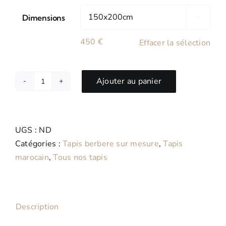
Dimensions

450
€
Effacer la sélection
Ajouter au panier
quantité
de
Sapin
-
UGS :
ND
Tapis
Catégories :
Tapis berbere sur mesure
,
Tapis
Marocain
marocain
,
Tous nos tapis
berbere
en
laine
Description