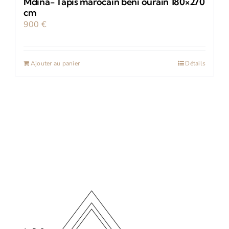
Mdina- Tapis marocain beni ourain 180×270
cm
900
€
Ajouter au panier
Détails