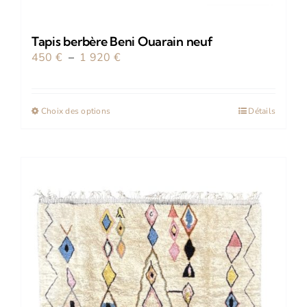
Tapis berbère Beni Ouarain neuf
Plage
450
€
–
1 920
€
de
prix :
Ce
450 €
Choix des options
Détails
produit
à
a
1
plusieurs
920 €
variations.
Les
options
peuvent
être
choisies
sur