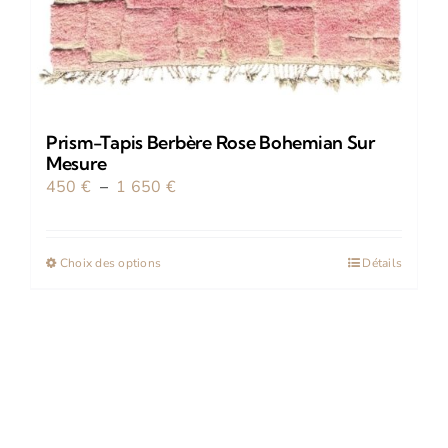
Prism-Tapis Berbère Rose Bohemian Sur
Mesure
Plage
450
€
–
1 650
€
de
prix :
Ce
Choix des options
Détails
450 €
produit
à
a
1
plusieurs
650 €
variations.
Les
options