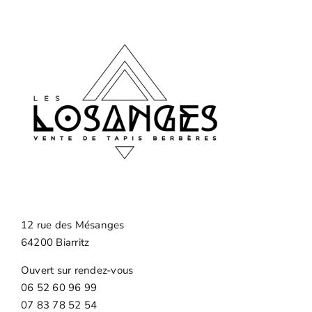
peuvent
être
choisies
sur
la
page
du
produit
12 rue des Mésanges
64200 Biarritz
Ouvert sur rendez-vous
06 52 60 96 99
07 83 78 52 54